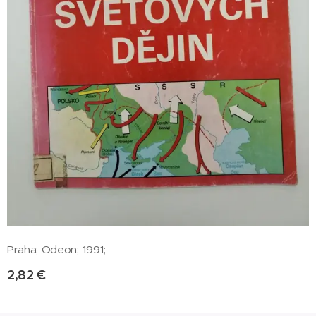
Praha; Odeon; 1991;
2,82
€