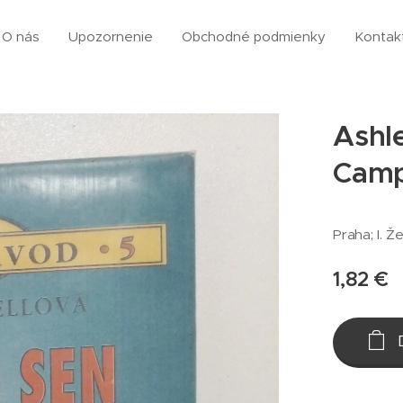
O nás
Upozornenie
Obchodné podmienky
Kontak
Ashl
Camp
Praha; I. Ž
1,82
€