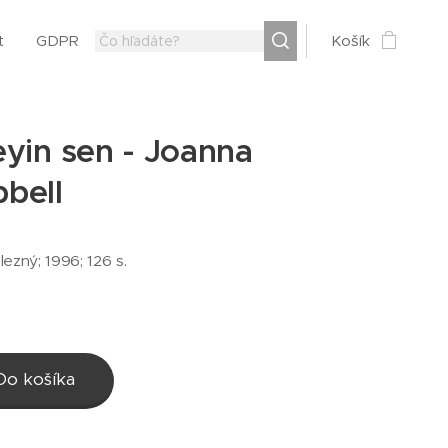
t
GDPR
Košík
eyin sen - Joanna
bell
elezný; 1996; 126 s.
Do košíka