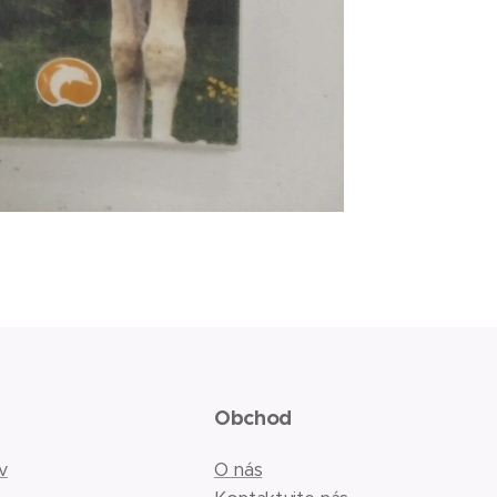
Obchod
v
O nás