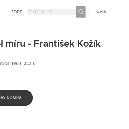
t
GDPR
Košík
 míru - František Kožík
tros; 1984; 222 s.
Do košíka