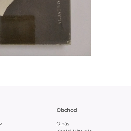
Obchod
v
O nás