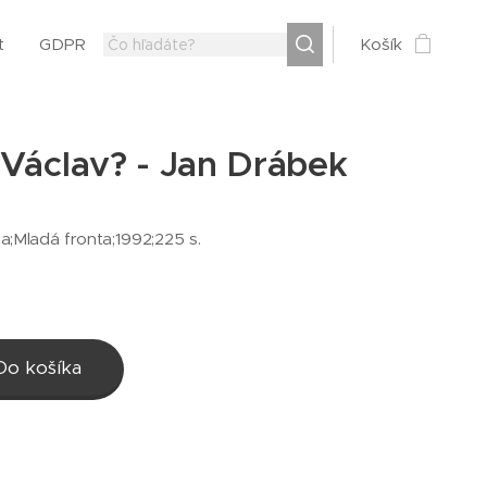
t
GDPR
Košík
 Václav? - Jan Drábek
ha;Mladá fronta;1992;225 s.
Do košíka