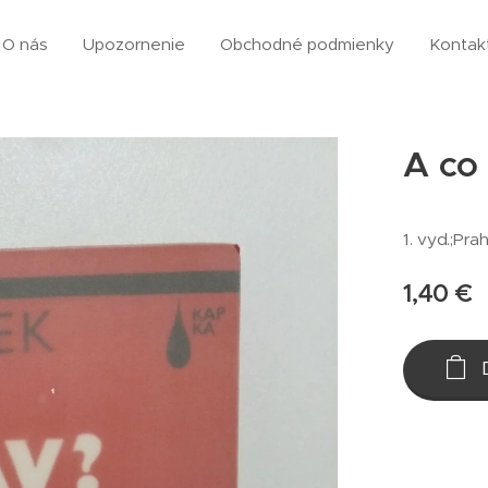
O nás
Upozornenie
Obchodné podmienky
Kontak
A co
1. vyd.;Pra
1,40
€