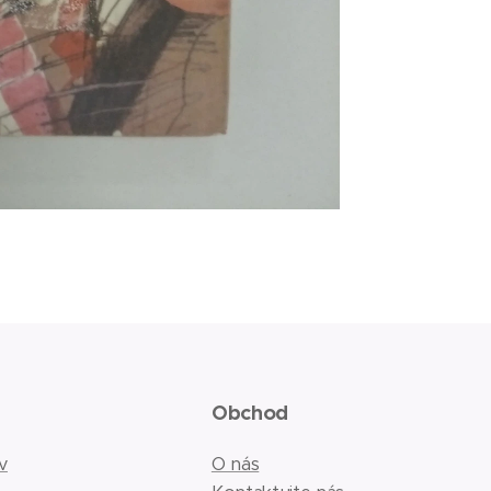
Obchod
v
O nás