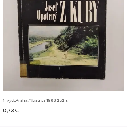
1. vyd.;Praha;Albatros;1983;252 s.
0,73
€