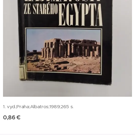
1. vyd.;Praha;Albatros;1989;265 s.
0,86
€